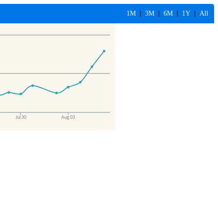
1M
|
3M
|
6M
|
1Y
|
All