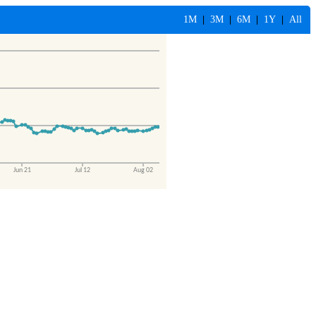
1M
|
3M
|
6M
|
1Y
|
All