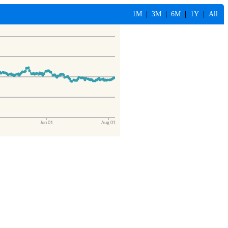
1M
|
3M
|
6M
|
1Y
|
All