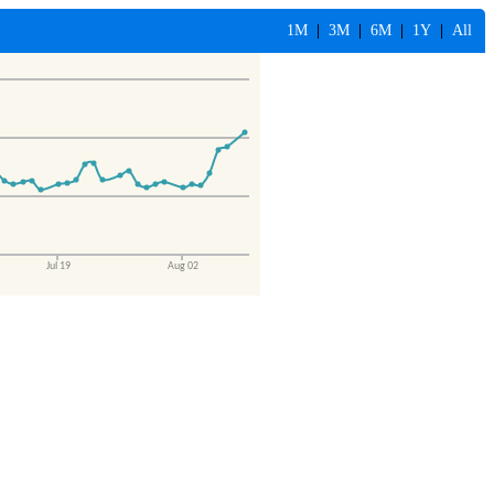
1M
|
3M
|
6M
|
1Y
|
All