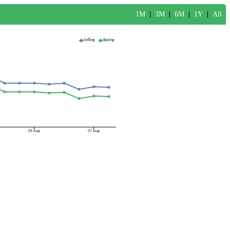
1M
|
3M
|
6M
|
1Y
|
All