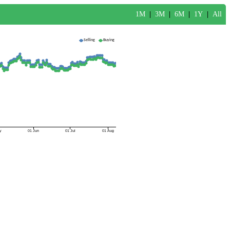
1M
|
3M
|
6M
|
1Y
|
All