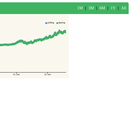
1M
|
3M
|
6M
|
1Y
|
All