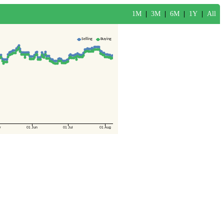
1M
|
3M
|
6M
|
1Y
|
All