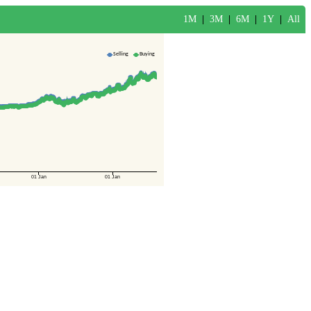
1M
|
3M
|
6M
|
1Y
|
All