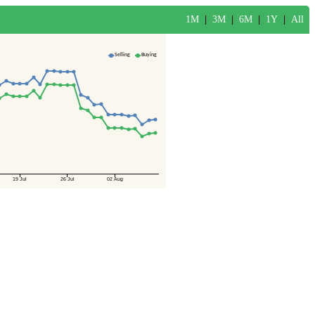
1M
|
3M
|
6M
|
1Y
|
All