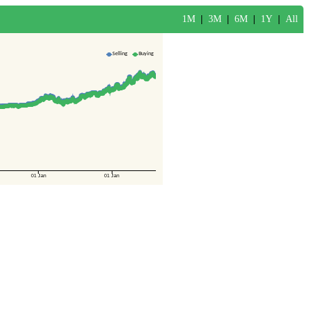
1M
|
3M
|
6M
|
1Y
|
All