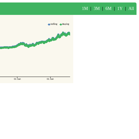
1M
|
3M
|
6M
|
1Y
|
All