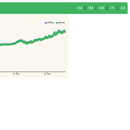
1M
|
3M
|
6M
|
1Y
|
All