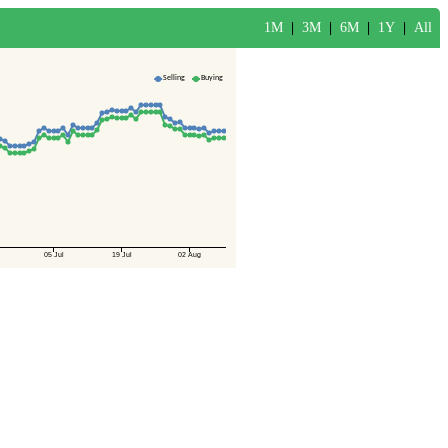
1M
|
3M
|
6M
|
1Y
|
All