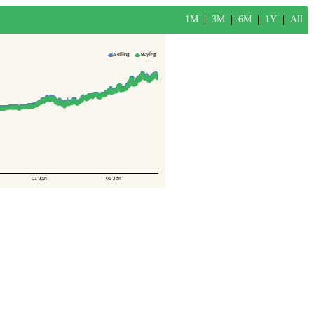
1M
|
3M
|
6M
|
1Y
|
All