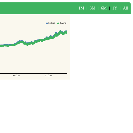
1M
|
3M
|
6M
|
1Y
|
All