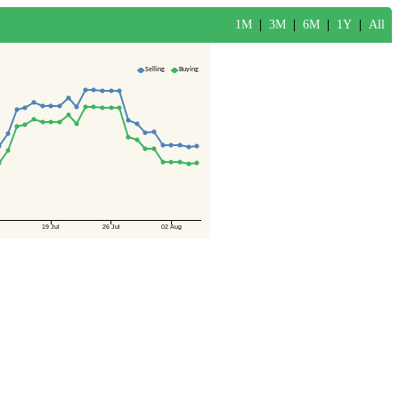
1M
|
3M
|
6M
|
1Y
|
All