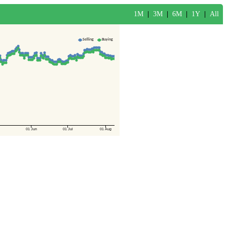
1M
|
3M
|
6M
|
1Y
|
All