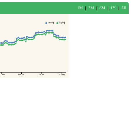
1M
|
3M
|
6M
|
1Y
|
All