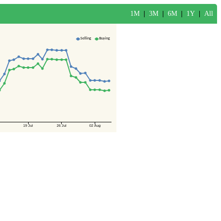
1M
|
3M
|
6M
|
1Y
|
All