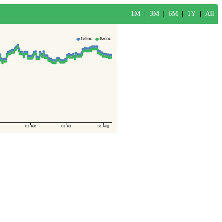
1M
|
3M
|
6M
|
1Y
|
All