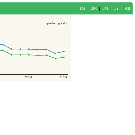
1M
|
3M
|
6M
|
1Y
|
All