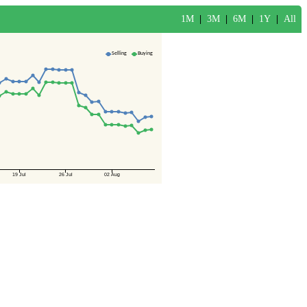
1M
|
3M
|
6M
|
1Y
|
All