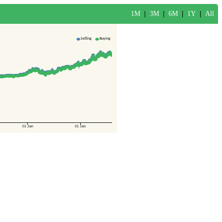
1M
|
3M
|
6M
|
1Y
|
All