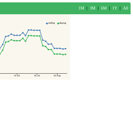
1M
|
3M
|
6M
|
1Y
|
All