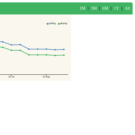
1M
|
3M
|
6M
|
1Y
|
All