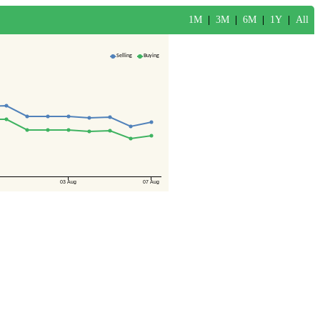
1M
|
3M
|
6M
|
1Y
|
All