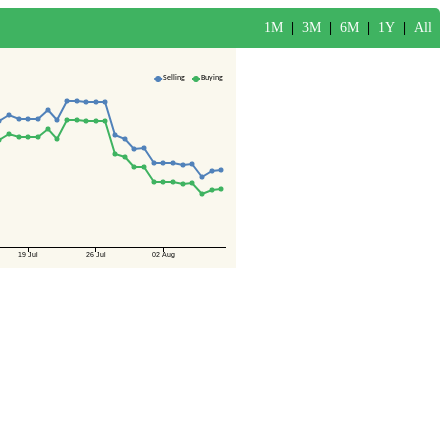
1M
|
3M
|
6M
|
1Y
|
All