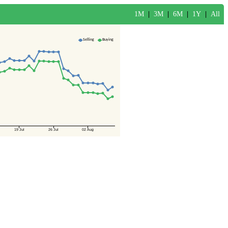
1M
|
3M
|
6M
|
1Y
|
All