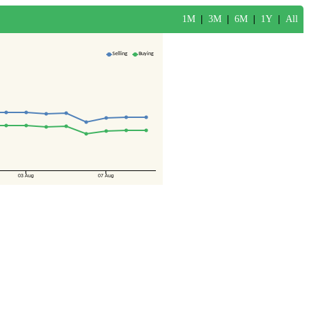
1M
|
3M
|
6M
|
1Y
|
All