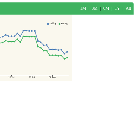
1M
|
3M
|
6M
|
1Y
|
All