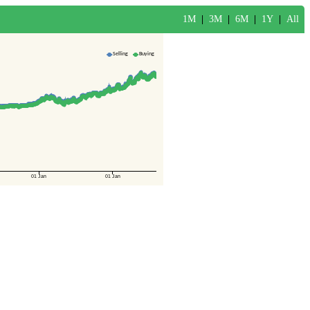
1M
|
3M
|
6M
|
1Y
|
All