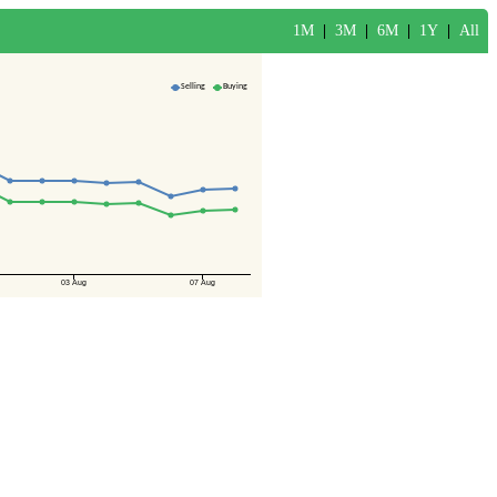
1M
|
3M
|
6M
|
1Y
|
All