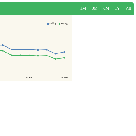
1M
|
3M
|
6M
|
1Y
|
All