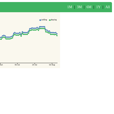
1M
|
3M
|
6M
|
1Y
|
All