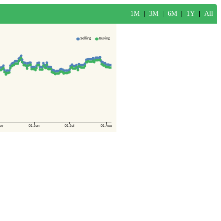
1M
|
3M
|
6M
|
1Y
|
All