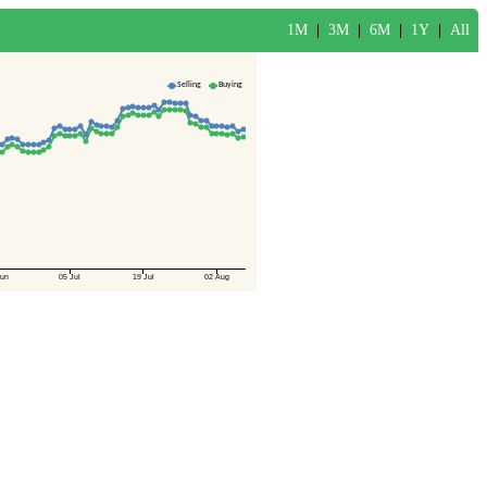
1M
|
3M
|
6M
|
1Y
|
All