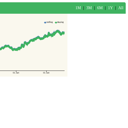
1M
|
3M
|
6M
|
1Y
|
All