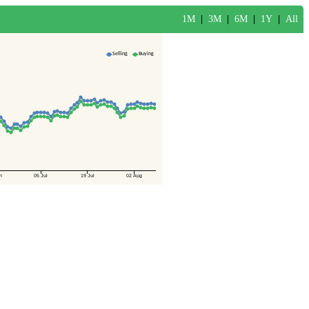
1M
|
3M
|
6M
|
1Y
|
All