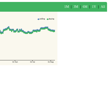
1M
|
3M
|
6M
|
1Y
|
All