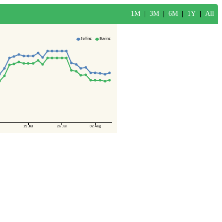
1M
|
3M
|
6M
|
1Y
|
All