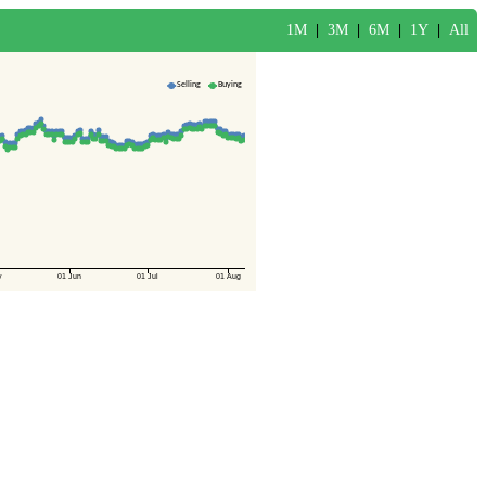
1M
|
3M
|
6M
|
1Y
|
All